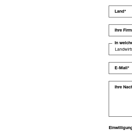
Land
*
Ihre Fir
In welch
E-Mail
*
Ihre Nac
Einwilligun