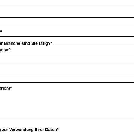
ma
er Branche sind Sie tätig?
*
hricht
*
g zur Verwendung Ihrer Daten
*