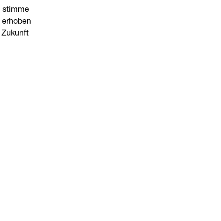
h stimme
e erhoben
e Zukunft