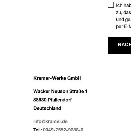
Ich ha
zu, da
und ges
per E-
NACH
Kramer-Werke GmbH
Wacker Neuson Straße 1
88630 Pfullendorf
Deutschland
info@kramer.de
Tel.:
0049-7552-9288-0