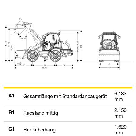
6.133
Gesamtlänge mit Standardanbaugerät
A1
mm
2.150
Radstand mittig
B1
mm
1.620
Hecküberhang
C1
mm