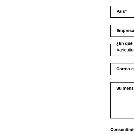
País
*
Empres
¿En qué 
Correo e
Su mens
Consentimie