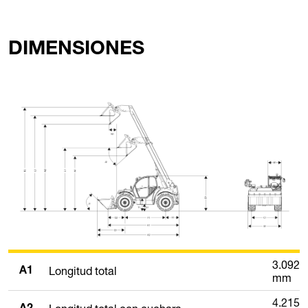
DIMENSIONES
3.092
Longitud total
A1
mm
4.215