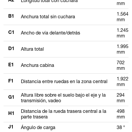
Longitud total con cuchara
A2
mm
1.564
Anchura total sin cuchara
B1
mm
1.245
Ancho de vía delante/detrás
C1
mm
1.995
Altura total
D1
mm
702
Anchura cabina
E1
mm
1.922
Distancia entre ruedas en la zona central
F1
mm
Altura libre sobre el suelo bajo el eje y la
294
G1
transmisión, vadeo
mm
Distancia de la rueda trasera central a la
498
H1
parte trasera
mm
Ángulo de carga
38 °
J1