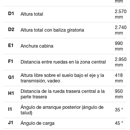
mm
2.570
Altura total
D1
mm
2.740
Altura total con baliza giratoria
D2
mm
990
Anchura cabina
E1
mm
2.950
Distancia entre ruedas en la zona central
F1
mm
Altura libre sobre el suelo bajo el eje y la
418
G1
transmisión, vadeo
mm
Distancia de la rueda trasera central a la
950
H1
parte trasera
mm
Ángulo de arranque posterior (ángulo de
35 °
I1
talud)
Ángulo de carga
45 °
J1