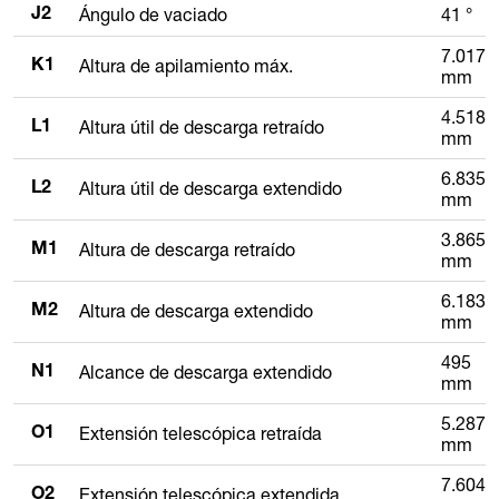
Ángulo de vaciado
41 °
J2
7.017
Altura de apilamiento máx.
K1
mm
4.518
Altura útil de descarga retraído
L1
mm
6.835
Altura útil de descarga extendido
L2
mm
3.865
Altura de descarga retraído
M1
mm
6.183
Altura de descarga extendido
M2
mm
495
Alcance de descarga extendido
N1
mm
5.287
Extensión telescópica retraída
O1
mm
7.604
Extensión telescópica extendida
O2