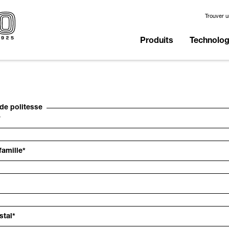
Trouver 
Produits
Technologi
de politesse
amille
*
stal
*