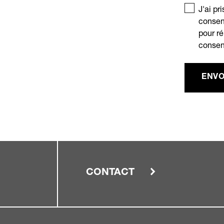
J'ai pr
consen
pour r
consen
ENVO
CONTACT