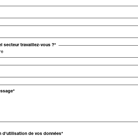
l secteur travaillez-vous ?
*
essage
*
n d'utilisation de vos données
*