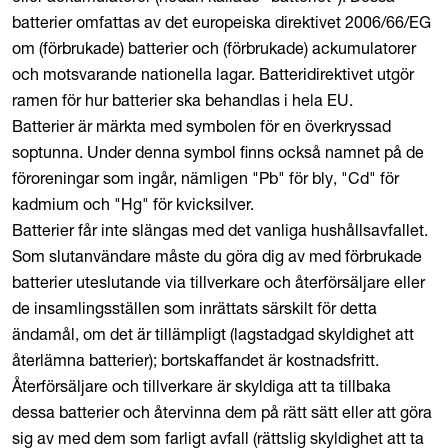
batterier omfattas av det europeiska direktivet 2006/66/EG
om (förbrukade) batterier och (förbrukade) ackumulatorer
och motsvarande nationella lagar. Batteridirektivet utgör
ramen för hur batterier ska behandlas i hela EU.
Batterier är märkta med symbolen för en överkryssad
soptunna. Under denna symbol finns också namnet på de
föroreningar som ingår, nämligen "Pb" för bly, "Cd" för
kadmium och "Hg" för kvicksilver.
Batterier får inte slängas med det vanliga hushållsavfallet.
Som slutanvändare måste du göra dig av med förbrukade
batterier uteslutande via tillverkare och återförsäljare eller
de insamlingsställen som inrättats särskilt för detta
ändamål, om det är tillämpligt (lagstadgad skyldighet att
återlämna batterier); bortskaffandet är kostnadsfritt.
Återförsäljare och tillverkare är skyldiga att ta tillbaka
dessa batterier och återvinna dem på rätt sätt eller att göra
sig av med dem som farligt avfall (rättslig skyldighet att ta