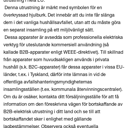
utrustning i hela EU.
Denna utrustning är märkt med symbolen för en
överkryssad hjulburk. Det innebär att du inte får slänga
dem i det vanliga hushållsavfallet, utan att du måste göra
en separat insamling på ett miljövänligt sätt.
Dessa apparater är avsedda som professionella elektriska
verktyg för uteslutande kommersiell användning (så
kallade B2B-apparater enligt WEEE-direktivet). Till skillnad
från apparater som huvudsakligen används i privata
hushåll (s.k. B2C-apparater) får dessa apparater i vissa EU-
länder, t.ex. i Tyskland, därför inte lämnas in vid de
offentliga avfallshanteringsmyndigheternas
insamlingsställen (t.ex. kommunala återvinningscentraler).
Om du är osäker, kontakta ditt försäljningsställe för att få
information om den föreskrivna vägen för bortskaffande av
B2B-elektrisk utrustning i ditt land och se till att
bortskaffandet sker i enlighet med gällande
lagbestämmelser. Observera också eventuella