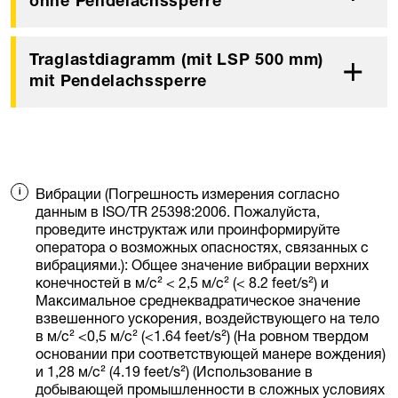
ohne Pendelachssperre
Traglastdiagramm (mit LSP 500 mm)
mit Pendelachssperre
Вибрации (Погрешность измерения согласно
данным в ISO/TR 25398:2006. Пожалуйста,
проведите инструктаж или проинформируйте
оператора о возможных опасностях, связанных с
вибрациями.): Общее значение вибрации верхних
конечностей в м/с² < 2,5 м/с² (< 8.2 feet/s²) и
Максимальное среднеквадратическое значение
взвешенного ускорения, воздействующего на тело
в м/с² <0,5 м/с² (<1.64 feet/s²) (На ровном твердом
основании при соответствующей манере вождения)
и 1,28 м/с² (4.19 feet/s²) (Использование в
добывающей промышленности в сложных условиях