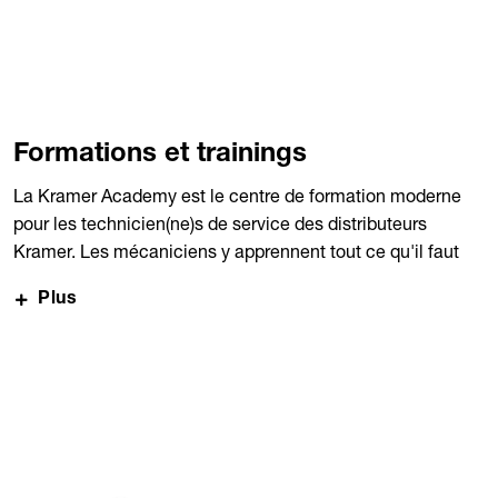
Formations et trainings
La Kramer Academy est le centre de formation moderne
pour les technicien(ne)s de service des distributeurs
Kramer. Les mécaniciens y apprennent tout ce qu'il faut
savoir pour maintenir les machines Kramer en état de
Plus
marche et apprennent constamment comment
fonctionnent les nouveaux systèmes techniques.