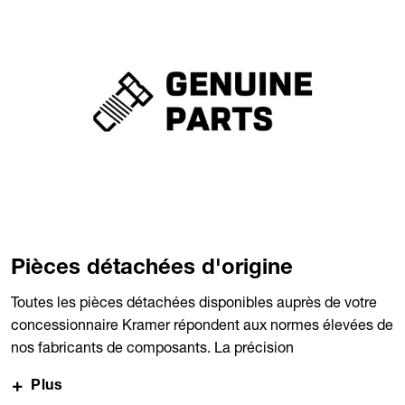
Pièces détachées d'origine
Toutes les pièces détachées disponibles auprès de votre
concessionnaire Kramer répondent aux normes élevées de
nos fabricants de composants. La précision
dimensionnelle, les performances, l'ajustement et la
Plus
disponibilité à un haut degré ne peuvent être offerts que