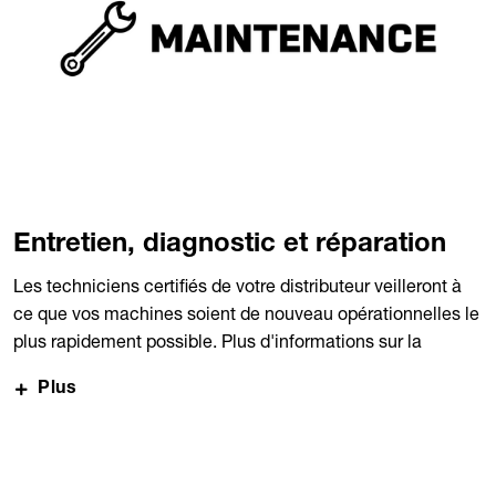
Entretien, diagnostic et réparation
Les techniciens certifiés de votre distributeur veilleront à
ce que vos machines soient de nouveau opérationnelles le
plus rapidement possible. Plus d'informations sur la
réparation et l'entretien des machines Kramer ici :
Plus
https://900464.jweiland-hosting.de/de/1/services-
ersatzteile/hinweise-reparatur-und-wartung nachlesen.