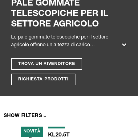
PALE GOMMATE
TELESCOPICHE PER IL
SETTORE AGRICOLO
Le pale gommate telescopiche per il settore
agricolo offrono un’altezza di carico
supplementare grazie al loro sistema di carico
telescopico. Gli usi possibili di queste macchine
TROVA UN RIVENDITORE
sono numerosi. Grazie all’ampia varietà di
accessori speciali per l'agricoltura, come la forca
RICHIESTA PRODOTTI
per balle, le pale gommate possono essere
utilizzate ad esempio anche per il trasporto di
balle di fieno e paglia.
SHOW FILTERS
NOVITÀ
KL20.5T