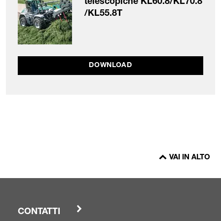
telescopiche KL60.8/KL70.8
/KL55.8T
DOWNLOAD
VAI IN ALTO
CONTATTI