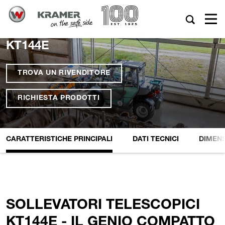
KT144E
TROVA UN RIVENDITORE
RICHIESTA PRODOTTI
CARATTERISTICHE PRINCIPALI
DATI TECNICI
DIMENS
SOLLEVATORI TELESCOPICI
KT144E - IL GENIO COMPATTO