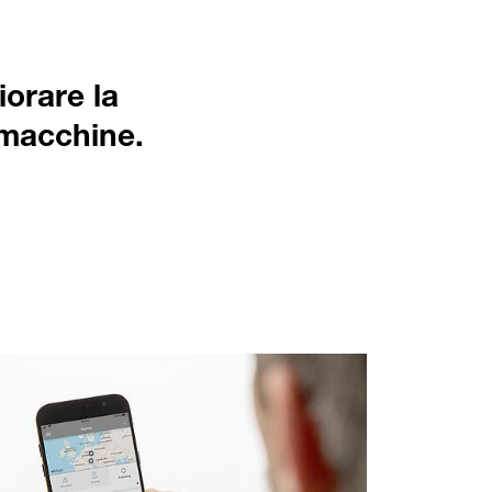
orare la
 macchine.