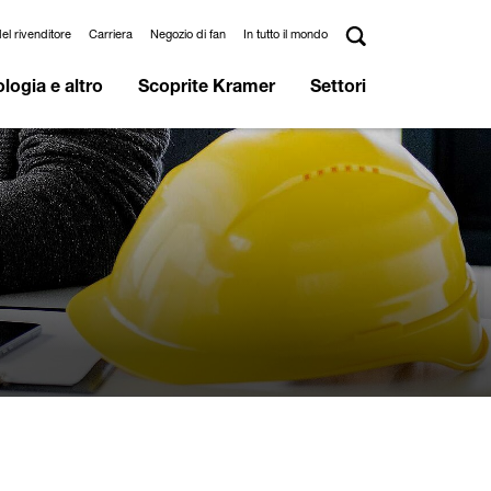
el rivenditore
Carriera
Negozio di fan
In tutto il mondo
logia e altro
Scoprite Kramer
Settori