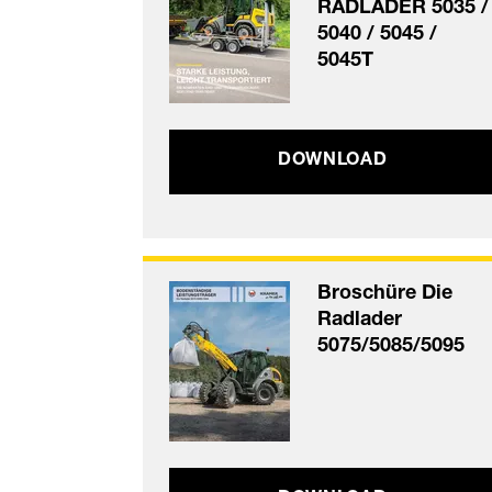
RADLADER 5035 /
5040 / 5045 /
5045T
DOWNLOAD
Broschüre Die
Radlader
5075/5085/5095