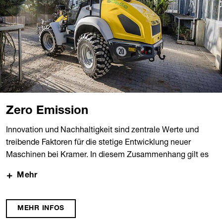
Zero Emission
Innovation und Nachhaltigkeit sind zentrale Werte und
treibende Faktoren für die stetige Entwicklung neuer
Maschinen bei Kramer. In diesem Zusammenhang gilt es
schon lange nach alternativen Energieformen und
Mehr
Antriebstechniken zu suchen, um nachhaltige,
umweltfreundliche aber gleichzeitig leistungsstarke
Maschinen zu entwickeln.
MEHR INFOS