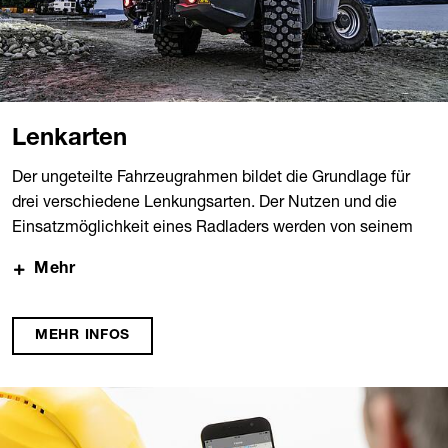
Lenkarten
Der ungeteilte Fahrzeugrahmen bildet die Grundlage für
drei verschiedene Lenkungsarten. Der Nutzen und die
Einsatzmöglichkeit eines Radladers werden von seinem
Konstruktionsprinzip bestimmt. Die alles entscheidende
Mehr
Rolle spielt dabei das Lenksystem.
MEHR INFOS