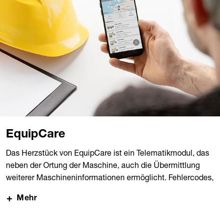
EquipCare
Das Herzstück von EquipCare ist ein Telematikmodul, das
neben der Ortung der Maschine, auch die Übermittlung
weiterer Maschineninformationen ermöglicht. Fehlercodes,
Motordrehzahl oder Öltemperatur werden zusammen mit
Mehr
Standortdaten gespeichert und blitzschnell auf Ihr Handy
oder an Ihren Computer gesendet. Vernetzen Sie nur eine