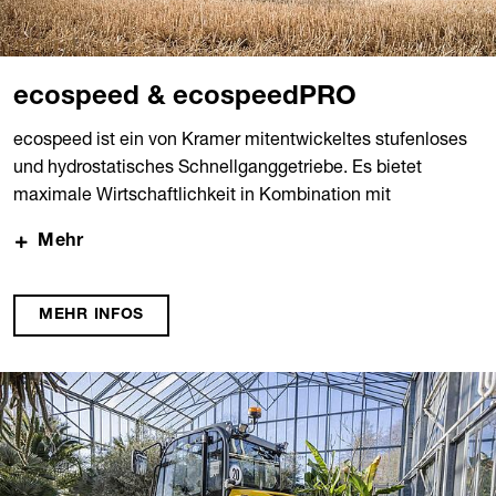
ecospeed & ecospeedPRO
ecospeed ist ein von Kramer mitentwickeltes stufenloses
und hydrostatisches Schnellganggetriebe. Es bietet
maximale Wirtschaftlichkeit in Kombination mit
bestmöglicher Umweltverträglichkeit. Das Kramer
Mehr
Schnellganggetriebe ecospeed optimiert in jeder Sekunde
das Zusammenspiel von Fahrleistung, Zugkraft, Verbrauch
und Emissionswerten. Das Getriebe übersetzt die
MEHR INFOS
situativen Anforderungen in schnelles und direktes
Beschleunigen und in sanfte sowie geschmeidige
Richtungswechsel.