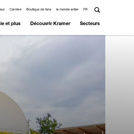
deur
Carrière
Boutique de fans
le monde entier
FR
e et plus
Découvrir Kramer
Secteurs