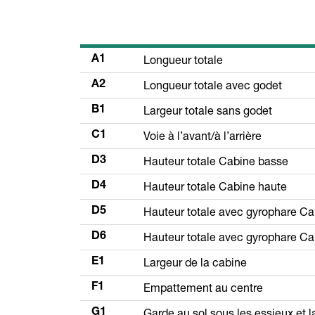
Longueur totale
A1
Longueur totale avec godet
A2
Largeur totale sans godet
B1
Voie à l’avant/à l’arrière
C1
Hauteur totale Cabine basse
D3
Hauteur totale Cabine haute
D4
Hauteur totale avec gyrophare C
D5
Hauteur totale avec gyrophare Ca
D6
Largeur de la cabine
E1
Empattement au centre
F1
Garde au sol sous les essieux et l
G1