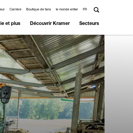
deur
Carrière
Boutique de fans
le monde entier
FR
e et plus
Découvrir Kramer
Secteurs