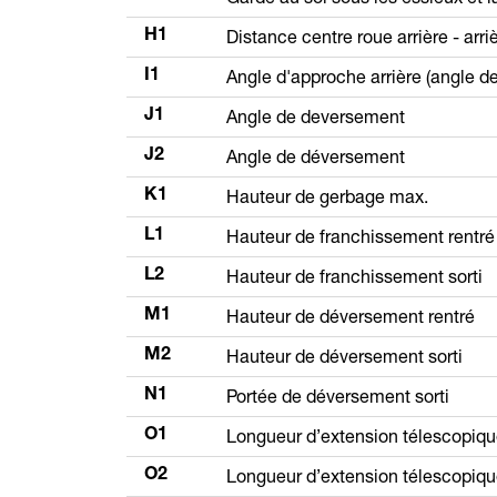
Distance centre roue arrière - arr
H1
Angle d'approche arrière (angle d
I1
Angle de deversement
J1
Angle de déversement
J2
Hauteur de gerbage max.
K1
Hauteur de franchissement rentré
L1
Hauteur de franchissement sorti
L2
Hauteur de déversement rentré
M1
Hauteur de déversement sorti
M2
Portée de déversement sorti
N1
Longueur d’extension télescopiqu
O1
Longueur d’extension télescopique
O2