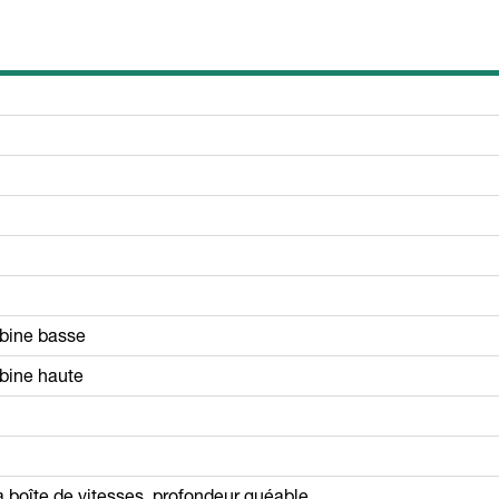
abine basse
bine haute
a boîte de vitesses, profondeur guéable