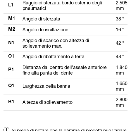
Raggio di sterzata bordo esterno degli
2.505
L1
pneumatici
mm
Angolo di sterzata
38 °
M1
Angolo di oscillazione
16 °
M2
Angolo di scarico con altezza di
42 °
N1
sollevamento max.
Angolo di ribaltamento a terra
48 °
O1
Distanza dal centro dell’assale anteriore
1.840
P1
fino alla punta del dente
mm
1.650
Larghezza della benna
Q1
mm
2.800
Altezza di sollevamento
R1
mm
Si prega di notare che la gamma di prodotti può variare