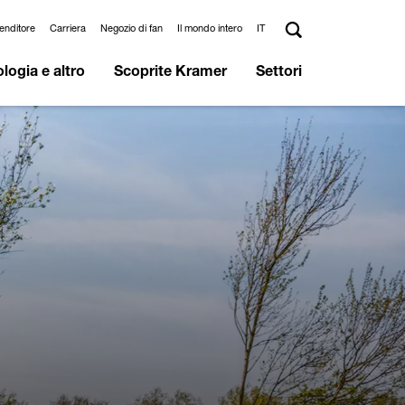
venditore
Carriera
Negozio di fan
Il mondo intero
IT
logia e altro
Scoprite Kramer
Settori