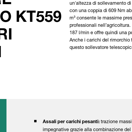
RE
un'altezza di sollevamento di
con una coppia di 609 Nm abb
O KT559
m³ consente le massime prest
professionali nell’agricoltur
RI
187 l/min e offre quindi una po
Anche i carichi del rimorchio
questo sollevatore telescopic
I
trazione massi
Assali per carichi pesanti:
impegnative grazie alla combinazione del 