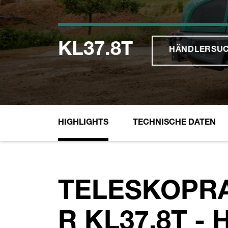
KL37.8T
HÄNDLERSU
HIGHLIGHTS
TECHNISCHE DATEN
TELESKOPR
R KL37.8T -