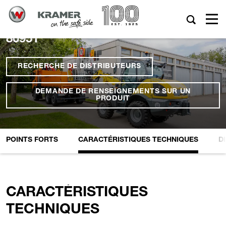
8095T
RECHERCHE DE DISTRIBUTEURS
DEMANDE DE RENSEIGNEMENTS SUR UN
PRODUIT
POINTS FORTS
CARACTÉRISTIQUES TECHNIQUES
D
CARACTÉRISTIQUES
TECHNIQUES