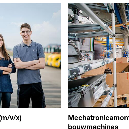
(m/v/x)
Mechatronicamont
bouwmachines