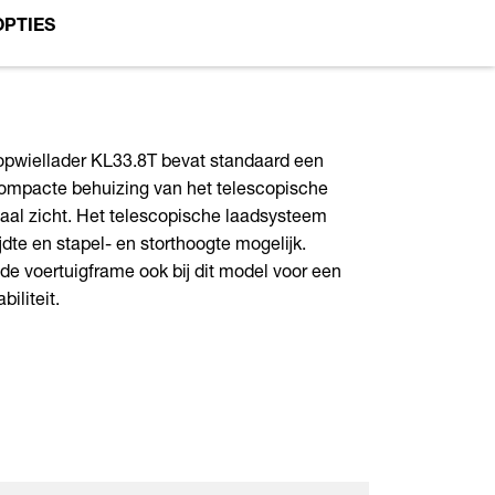
OPTIES
opwiellader KL33.8T bevat standaard een
ompacte behuizing van het telescopische
aal zicht. Het telescopische laadsysteem
te en stapel- en storthoogte mogelijk.
de voertuigframe ook bij dit model voor een
iliteit.