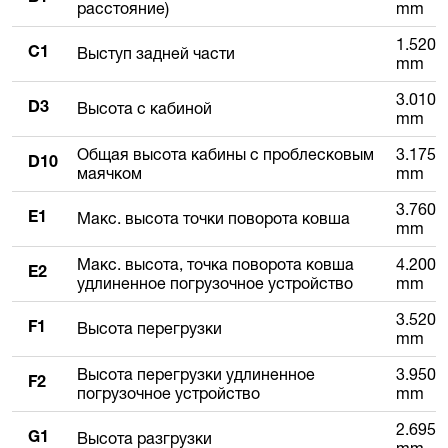
расстояние)
mm
1.520
Выступ задней части
C1
mm
3.010
Высота с кабиной
D3
mm
Общая высота кабины с проблесковым
3.175
D10
маячком
mm
3.760
Макс. высота точки поворота ковша
E1
mm
Макс. высота, точка поворота ковша
4.200
E2
удлиненное погрузочное устройство
mm
3.520
Высота перегрузки
F1
mm
Высота перегрузки удлиненное
3.950
F2
погрузочное устройство
mm
2.695
Высота разгрузки
G1
mm