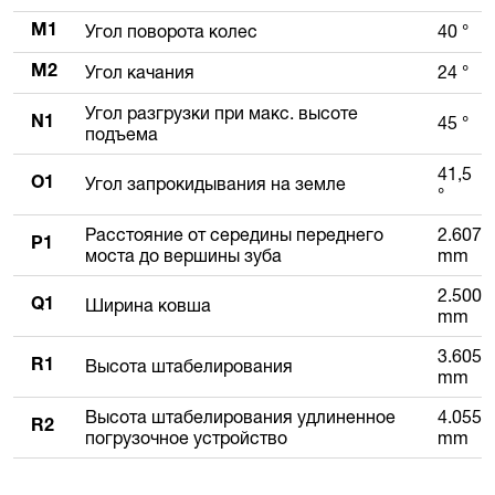
Угол поворота колес
40 °
M1
Угол качания
24 °
M2
Угол разгрузки при макс. высоте
45 °
N1
подъема
41,5
Угол запрокидывания на земле
O1
°
Расстояние от середины переднего
2.607
P1
моста до вершины зуба
mm
2.500
Ширина ковша
Q1
mm
3.605
Высота штабелирования
R1
mm
Высота штабелирования удлиненное
4.055
R2
погрузочное устройство
mm