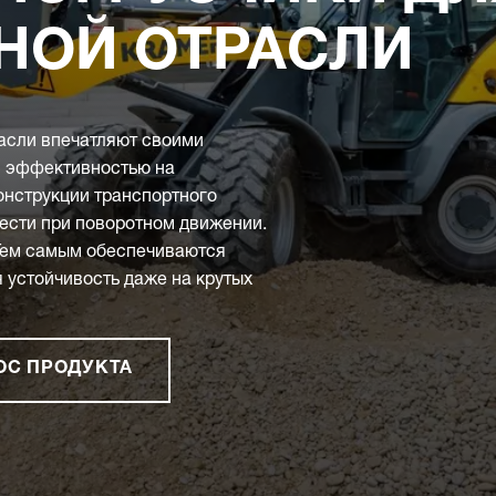
НОЙ ОТРАСЛИ
расли впечатляют своими
й эффективностью на
онструкции транспортного
ести при поворотном движении.
 Тем самым обеспечиваются
 устойчивость даже на крутых
ОС ПРОДУКТА