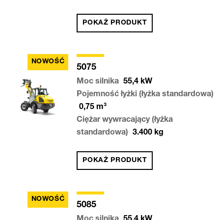
POKAŻ PRODUKT
NOWOŚĆ
5075
Moc silnika
55,4
kW
Pojemność łyżki (łyżka standardowa)
0,75
m³
Ciężar wywracający (łyżka
standardowa)
3.400
kg
POKAŻ PRODUKT
NOWOŚĆ
5085
Moc silnika
55,4
kW