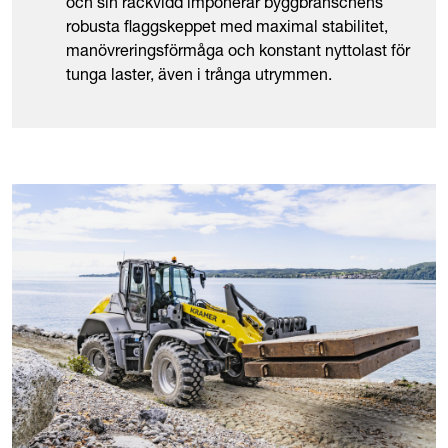
och sin räckvidd imponerar byggbranschens
robusta flaggskeppet med maximal stabilitet,
manövreringsförmåga och konstant nyttolast för
tunga laster, även i trånga utrymmen.