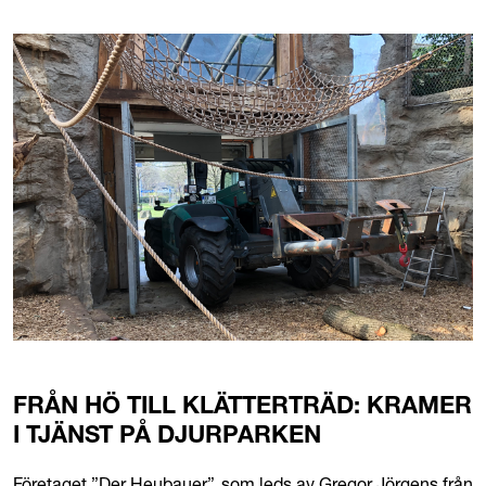
FRÅN HÖ TILL KLÄTTERTRÄD: KRAMER
I TJÄNST PÅ DJURPARKEN
Företaget ”Der Heubauer”, som leds av Gregor Jörgens från