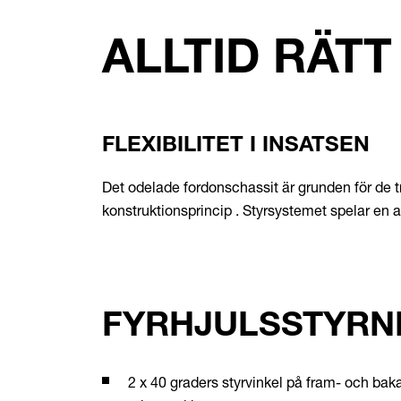
ALLTID RÄT
FLEXIBILITET I INSATSEN
Det odelade fordonschassit är grunden för de t
konstruktionsprincip . Styrsystemet spelar en a
FYRHJULSSTYRN
2 x 40 graders styrvinkel på fram- och ba