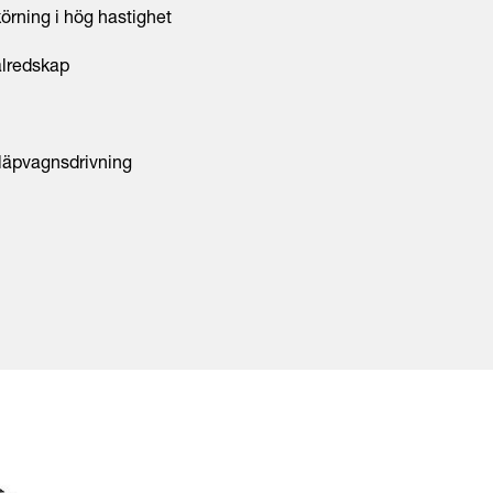
örning i hög hastighet
alredskap
släpvagnsdrivning