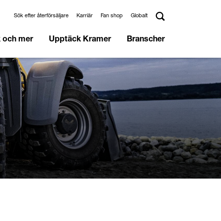
Sök efter återförsäljare
Karriär
Fan shop
Globalt
k och mer
Upptäck Kramer
Branscher