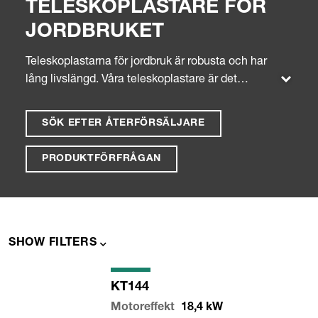
TELESKOPLASTARE FÖR
JORDBRUKET
Teleskoplastarna för jordbruk är robusta och har
lång livslängd. Våra teleskoplastare är det
perfekta hjälpmedlet. För stapling av höbalar,
flyttning av material eller utfodring av djur, med
SÖK EFTER ÅTERFÖRSÄLJARE
vår kraftfulla allroundmaskin och ett stort urval av
påbyggnadsredskap utförs alla arbeten snabbt
PRODUKTFÖRFRÅGAN
och effektivt.
SHOW FILTERS
KT144
Motoreffekt
18,4
kW