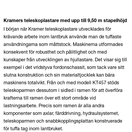
Kramers teleskoplastare med upp till 9,50 m stapelhöjd
I början när Kramer teleskoplastare utvecklades för
krävande arbete inom lantbruk använde man de tuffaste
användningarna som måttstock. Maskinerna utformades
konsekvent för robusthet och pålitlighet och med
kunskaper från utvecklingen av hjullastare. Det visar sig till
exempel i det vridstyva fordonschassit, som tack vare sitt
slutna konstruktion och sin materialtjocklek kan bära
maskinens totalvikt. Från och med modell KT457 stöds
teleskoparmen dessutom i sidled i ramen för att överföra
krafterna till ramen över ett stort område vid
lastningsarbete. Precis som ramen är alla andra
komponenter som axlar, färddrivning, hydraulsystemet,
teleskoparmen och snabbkopplingsplattan konstruerade
för tuffa tag inom lantbruket.