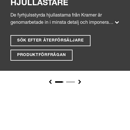
HJULLASTARE
De fyrhjulsstyrda hjullastarna från Kramer är
genomarbetade in i minsta detalj och imponerar
med den beprövade konstruktionen, som
säkerställer oslagbar manövrerbarhet. Tack vare
SÖK EFTER ÅTERFÖRSÄLJARE
det beprövade, odelade, fordonschassit är våra
hjullastare alltid mycket stabila. Dessutom är
PRODUKTFÖRFRÅGAN
nyttolasten alltid densamma oavsett vinkeln på
hjulen.
Previous
Next