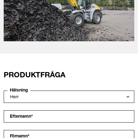
PRODUKTFRÅGA
Hälsning
Efternamn
*
Förnamn
*